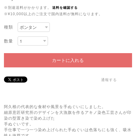
※別途送料がかかります。
送料を確認する
※¥10,000以上のご注文で国内送料が無料になります。
種類
数量
カートに入れる
通報する
阿久根の代表的な食材や風景を手ぬぐいにしました。
細原意匠研究所のデザインを大漁旗を作るアキノ染色工芸さんが印
染の型置き染で染め上げた
手ぬぐいです。
手仕事で一つ一つ染め上げられた手ぬぐいは色落ちにも強く、吸水
性も抜群です。