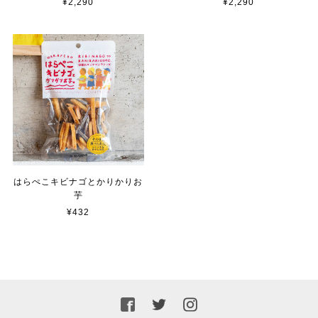
¥2,290
¥2,290
はらぺこキビナゴとかりかりお
芋
¥432