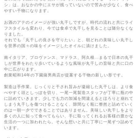
シ」は、おなかの中にエサが残っていないので苦みが少なく、食べ
やすい干物になります。
お酒のアテのイメージが強い丸干しですが、時代の流れと共にライ
フスタイルも変わり、今では食卓で丸干しを見ることは随分なくな
りました。
それでも「丸干しの良さを守りたい」と、朝どれの美味しい丸干し
を世界の国々の味をイメージしたオイルに漬けました。
南イタリア、プロヴァンス、マドラス、阿久根…まるで日本の丸干
しが世界をわたり歩いているような風味が丸干しの旨味と共に口の
中に広がります。
創業昭和14年の下園薩男商店が提案する干物の新しい形です。
製造は手作業。じっくりと干され旨みが凝縮した丸干しは、より食
べやすく頭としっぽを切り、一尾一尾製造スタッフが丁寧に瓶の中
に詰めていきます。少しでも力の加減を間違えるとほろりと崩れて
しまう丸干しを傷つけることなく、隙間なく瓶に整然と詰めていく
のは一朝一夕でできることではありません。美味しい丸干しをより
多くの人に知って食べてもらい、手に取ってくれるお客様の豊かな
生活の一つに加われたら。そんな想いと共に丁寧に一尾ずつ詰めて
います。