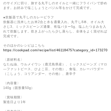
のサイズに切り、旅する丸干しのオイルと一緒にフライパンで炒め
ます。お好みで塩こしょうとバジル等をかけて完成です。
●炊飯器で丸干しのカレーピラフ
炊飯器に洗米したお米2合と水を適量入れ、丸干し8本、オイル大
さじ3、ミックスビーンズ適量、有塩バター5g、塩ふたつまみを入
れて炊飯します。炊き上がったら少し蒸らし、全体をよく混ぜれば
完成です。
そのほかのレシピはこちら
https://cookpad.com/recipe/list/46118475?category_id=173270
〈原材料名〉
なたね油、ウルメイワシ（鹿児島県産）、ミックスビーンズ（マロ
―ファットピース、ひよこ豆、その他）、食塩、カレーパウダー
（こしょう、コリアンダー、その他）、唐辛子
〈内容量〉
140g（固形量50g）
〈賞味期限〉
製造日より1年