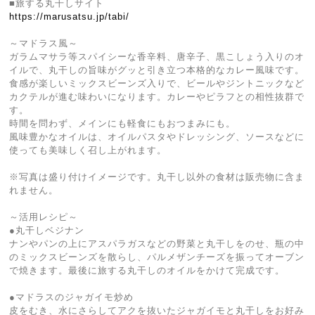
■旅する丸干しサイト
https://marusatsu.jp/tabi/
～マドラス風～
ガラムマサラ等スパイシーな香辛料、唐辛子、黒こしょう入りのオ
イルで、丸干しの旨味がグッと引き立つ本格的なカレー風味です。
食感が楽しいミックスビーンズ入りで、ビールやジントニックなど
カクテルが進む味わいになります。カレーやピラフとの相性抜群で
す。
時間を問わず、メインにも軽食にもおつまみにも。
風味豊かなオイルは、オイルパスタやドレッシング、ソースなどに
使っても美味しく召し上がれます。
※写真は盛り付けイメージです。丸干し以外の食材は販売物に含ま
れません。
～活用レシピ～
●丸干しベジナン
ナンやパンの上にアスパラガスなどの野菜と丸干しをのせ、瓶の中
のミックスビーンズを散らし、パルメザンチーズを振ってオーブン
で焼きます。最後に旅する丸干しのオイルをかけて完成です。
●マドラスのジャガイモ炒め
皮をむき、水にさらしてアクを抜いたジャガイモと丸干しをお好み