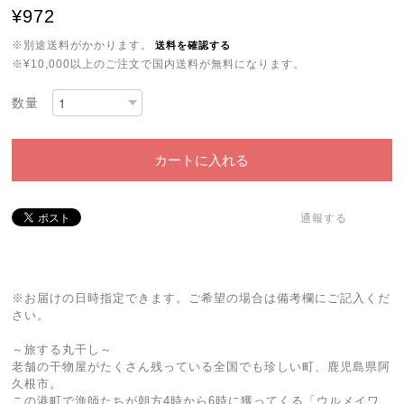
¥972
※別途送料がかかります。
送料を確認する
※¥10,000以上のご注文で国内送料が無料になります。
数量
カートに入れる
通報する
※お届けの日時指定できます。ご希望の場合は備考欄にご記入くだ
さい。
～旅する丸干し～
老舗の干物屋がたくさん残っている全国でも珍しい町、鹿児島県阿
久根市。
この港町で漁師たちが朝方4時から6時に獲ってくる「ウルメイワ