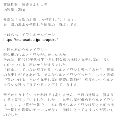
賞味期限：製造日より１年
内容量：25ｇ
食塩は「入浜のお塩 」を使用しております。
香川県の海水を使用した国産の「海塩」です。
＊はらぺこイワシホームページ
https://marusatsu.jp/harapeko/
～阿久根のウルメイワシ～
阿久根のウルメイワシがなぜいいのか。
それは、昭和50年代後半ごろに阿久根の漁師と丸干し屋の「良い
ものをつくる」想いから始まりました。
「餌食いしていない鮮度の良いウルメイワシを獲ってきたら、最高
の丸干しができあがる。そんなウルメイワシだったら、もっと高値
で買いつける」という丸干し屋の要望に漁師が「鮮度のいいウルメ
イワシを獲ってきてやる」と応えていきます。
最初からうまくいったわけではありません。当時の漁師は、質より
も量を重視していました。しかし、丸干し屋が求めるウルメイワシ
は、なにより質が一番で、これに適うウルメイワシは明け方前の漁
で一度しか漁獲のチャンスがなく、漁師にとってはリスクが高いも
のでした。