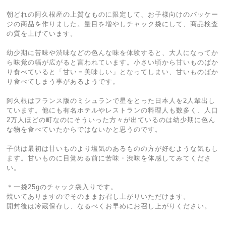
朝どれの阿久根産の上質なものに限定して、お子様向けのパッケー
ジの商品を作りました。量目を増やしチャック袋にして、商品検査
の質を上げています。
幼少期に苦味や渋味などの色んな味を体験すると、大人になってか
ら味覚の幅が広がると言われています。小さい頃から甘いものばか
り食べていると「甘い＝美味しい」となってしまい、甘いものばか
り食べてしまう事があるようです。
阿久根はフランス版のミシュランで星をとった日本人を2人輩出し
ています。他にも有名ホテルやレストランの料理人も数多く、人口
2万人ほどの町なのにそういった方々が出ているのは幼少期に色ん
な物を食べていたからではないかと思うのです。
子供は最初は甘いものより塩気のあるものの方が好むような気もし
ます。甘いものに目覚める前に苦味・渋味を体感してみてくださ
い。
＊一袋25gのチャック袋入りです。
焼いてありますのでそのままお召し上がりいただけます。
開封後は冷蔵保存し、なるべくお早めにお召し上がりください。