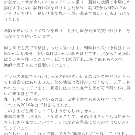
おなかにエサが少ないウルメイワシを獲り、新鮮な状態で市場に水
揚げするために試行錯誤を繰り返した結果、朝4時から6時のウル
メイワシを獲り、良い状態で丸干し屋が高値で買い付けるようにな
りました。
漁師が良いウルメイワシを獲り、丸干し屋が高値で買い付ける。そ
れが今でも続いています。
同じ量でも質で価格はまったく違います。朝獲れの良い原料はトロ
箱1ヶ13,000円、安い原料は1ヶ3,000円ほどです。だからこそ漁師
は良い魚を獲ってきます。1日で100万円以上稼ぐ船もあるので、
漁師の息子さんは皆継いでいます。
イワシの漁船でそれだけ漁師の跡継ぎがいるのは阿久根だけと言っ
ても過言ではありません。他の地域は漁師がいなくなり、丸干しも
作れなくなっています。夏場には大分の丸干し屋が毎日阿久根に買
いに来るほどです。
丸干し屋が９軒残っているのは、日本全国でも阿久根だけです。
それでも2010年は15軒ありました。
このままだと無くなってしまうかもしれません。
地域の風景・地域らしさが残ることで、その地域の人たちは自分た
ちらしさを保つことができ、それが存在意義になるのではないかと
思っています。
わたしたちは、これまで繋いできた”地域らしさ”を残していけるよ