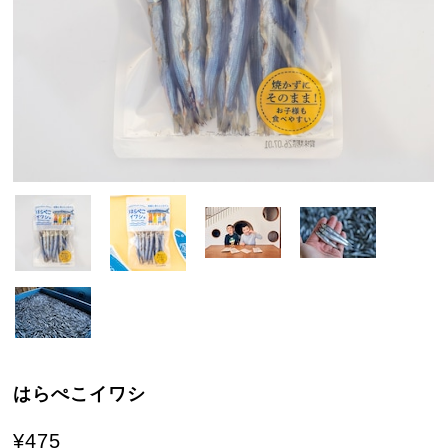
はらぺこイワシ
¥475