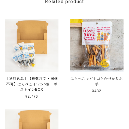
Related product
【送料込み】【複数注文・同梱
はらぺこキビナゴとかりかりお
不可】はらぺこイワシ5個 ポ
芋
ストインBOX
¥432
¥2,776