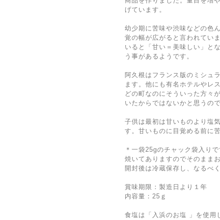
商品を作りました。量目を増
げています。
幼少期に苦味や渋味などの色
覚の幅が広がると言われてい
いると「甘い＝美味しい」と
う事があるようです。
阿久根はフランス版のミシュラ
ます。他にも有名ホテルやレス
どの町なのにそういった方々
いたからではないかと思うの
子供は最初は甘いものより塩
す。甘いものに目覚める前に
＊一袋25gのチャック袋入り
焼いてありますのでそのまま
開封後は冷蔵保存し、なるべ
賞味期限：製造日より１年
内容量：25ｇ
食塩は「入浜のお塩 」を使用