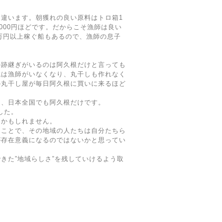
違います。朝獲れの良い原料はトロ箱1
3,000円ほどです。だからこそ漁師は良い
0万円以上稼ぐ船もあるので、漁師の息子
の跡継ぎがいるのは阿久根だけと言っても
域は漁師がいなくなり、丸干しも作れなく
の丸干し屋が毎日阿久根に買いに来るほど
は、日本全国でも阿久根だけです。
した。
うかもしれません。
ることで、その地域の人たちは自分たちら
が存在意義になるのではないかと思ってい
きた”地域らしさ”を残していけるよう取