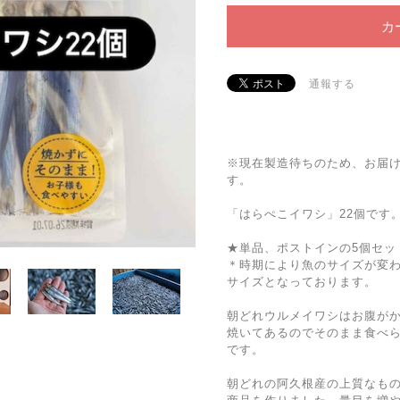
カ
通報する
※現在製造待ちのため、お届
す。
「はらぺこイワシ」22個です
★単品、ポストインの5個セッ
＊時期により魚のサイズが変わり
サイズとなっております。
朝どれウルメイワシはお腹が
焼いてあるのでそのまま食べ
です。
朝どれの阿久根産の上質なも