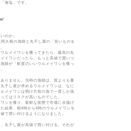
の「海塩」です。
ジ
o/
いいのか。
に阿久根の漁師と丸干し屋の「良いものを
た。
いウルメイワシを獲ってきたら、最高の丸
ルメイワシだったら、もっと高値で買いつ
に漁師が「鮮度のいいウルメイワシを獲っ
す。
はありません。当時の漁師は、質よりも量
、丸干し屋が求めるウルメイワシは、なに
ウルメイワシは明け方前の漁で一度しか漁
とってはリスクが高いものでした。
イワシを獲り、新鮮な状態で市場に水揚げ
た結果、朝4時から6時のウルメイワシを
高値で買い付けるようになりました。
り、丸干し屋が高値で買い付ける。それが