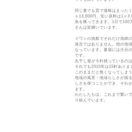
同じ量でも質で価格はまったく
ヶ13,000円、安い原料は1ヶ
魚を獲ってきます。1日で10
さんは皆継いでいます。
イワシの漁船でそれだけ漁師
過言ではありません。他の地
なっています。夏場には大分
です。
丸干し屋が９軒残っているの
それでも2010年は15軒ありま
このままだと無くなってしま
地域の風景・地域らしさが残
しさを保つことができ、それ
ます。
わたしたちは、これまで繋いで
り組んでいます。