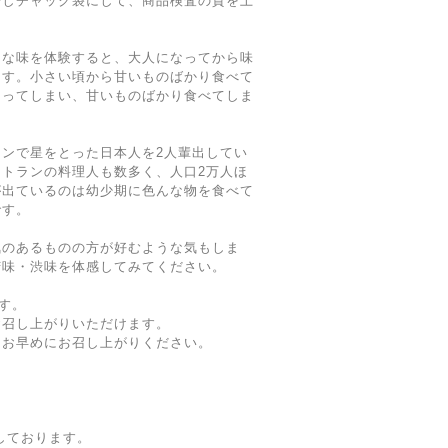
やしチャック袋にして、商品検査の質を上
んな味を体験すると、大人になってから味
ます。小さい頃から甘いものばかり食べて
なってしまい、甘いものばかり食べてしま
ンで星をとった日本人を2人輩出してい
トランの料理人も数多く、人口2万人ほ
が出ているのは幼少期に色んな物を食べて
です。
気のあるものの方が好むような気もしま
苦味・渋味を体感してみてください。
です。
お召し上がりいただけます。
くお早めにお召し上がりください。
しております。