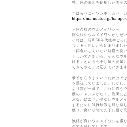
香川県の海水を使用した国産
＊はらぺこイワシホームペー
https://marusatsu.jp/harapek
～阿久根のウルメイワシ～
阿久根のウルメイワシがなぜ
それは、昭和50年代後半ごろ
つくる」想いから始まりまし
「餌食いしていない鮮度の良
干しができあがる。そんなウ
ける」という丸干し屋の要望
てきてやる」と応えていきま
最初からうまくいったわけで
を重視していました。しかし
より質が一番で、これに適う
獲のチャンスがなく、漁師に
おなかにエサが少ないウルメ
するために試行錯誤を繰り返し
獲り、良い状態で丸干し屋が
漁師が良いウルメイワシを獲
今でも続いています。