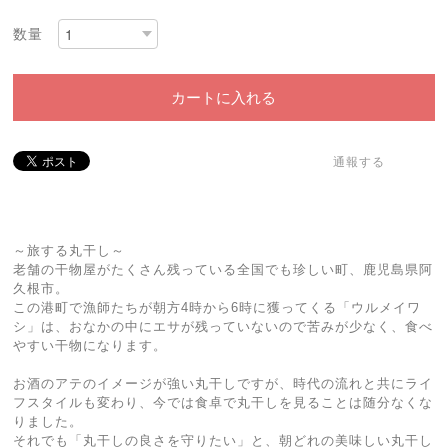
数量
カートに入れる
通報する
～旅する丸干し～
老舗の干物屋がたくさん残っている全国でも珍しい町、鹿児島県阿
久根市。
この港町で漁師たちが朝方4時から6時に獲ってくる「ウルメイワ
シ」は、おなかの中にエサが残っていないので苦みが少なく、食べ
やすい干物になります。
お酒のアテのイメージが強い丸干しですが、時代の流れと共にライ
フスタイルも変わり、今では食卓で丸干しを見ることは随分なくな
りました。
それでも「丸干しの良さを守りたい」と、朝どれの美味しい丸干し