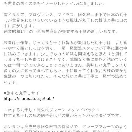
を世界の国々の味をイメージしたオイルに漬けました。
南イタリア、プロヴァンス、マドラス、阿久根…まるで日本の丸干
しが世界をわたり歩いているような風味が丸干しの旨味と共に口の
中に広がります。
創業昭和14年の下園薩男商店が提案する干物の新しい形です。
製造は手作業。じっくりと干され旨みが凝縮した丸干しは、より食
べやすく頭としっぽを切り、一尾一尾製造スタッフが丁寧に瓶の中
に詰めていきます。少しでも力の加減を間違えるとほろりと崩れて
しまう丸干しを傷つけることなく、隙間なく瓶に整然と詰めていく
のは一朝一夕でできることではありません。美味しい丸干しをより
多くの人に知って食べてもらい、手に取ってくれるお客様の豊かな
生活の一つに加われたら。そんな想いと共に丁寧に一尾ずつ詰めて
います。
■旅する丸干しサイト
https://marusatsu.jp/tabi/
～旅する丸干し：阿久根プレーン スタンドパック～
旅する丸干しの瓶の約半分ほどの量が入ったパックタイプです。
ボンタンは鹿児島県阿久根市の特産品で、グレープフルーツのよう