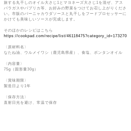
旅する丸干しのオイル大さじ1とマヨネーズ大さじ1を混ぜ、アス
パラガスやパプリカ等、お好みの野菜をつけてお召し上がりくださ
い。市販のバーニャカウダソースと丸干しをフードプロセッサーに
かけても美味しいソースが完成します。
そのほかのレシピはこちら
https://cookpad.com/recipe/list/46118475?category_id=173270
〈原材料名〉
なたね油、ウルメイワシ（鹿児島県産）、食塩、ボンタンオイル
〈内容量〉
75g（固形量30g）
〈賞味期限〉
製造日より1年
〈保存方法〉
直射日光を避け、常温で保存