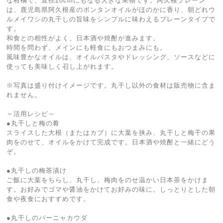
な柑橘で、直径20cmにもなる大きな果物です。阿久根プレーン
は、鹿児島県阿久根産のボンタンオイルがほのかに香り、朝どれウ
ルメイワシの丸干しの旨味をシンプルに味わえるプレーンタイプで
す。
和食との相性がよく、日本酒や焼酎が進みます。
時間を問わず、メインにも軽食にもおつまみにも。
風味豊かなオイルは、オイルパスタやドレッシング、ソースなどに
使っても美味しく召し上がれます。
※写真は盛り付けイメージです。丸干し以外の食材は販売物に含ま
れません。
～活用レシピ～
●丸干しと梅の肴
スライスした大根（またはカブ）に大葉を挟み、丸干しと梅干の果
肉をのせて、オイルをかけて完成です。日本酒や焼酎と一緒にどう
ぞ。
●丸干しの梅茶漬け
ご飯に大葉をちらし、丸干し、梅肉をのせ温かい日本茶をかけま
す。お好みでゴマや醤油をかけてお好みの味に。しっとりとした朝
食や夜食におすすめです。
●丸干しのバーニャカウダ