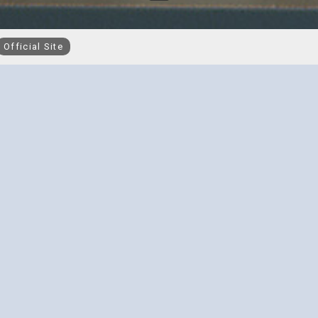
Official Site
久根にある食品を中心とした
港町阿久根市でイワシ丸干し
の9月にイワシビルという直売
2F食品工場、3Fホステル（簡
ています。
ら何十年、何百年その地域に
い未来が来ると信じて楽しみ