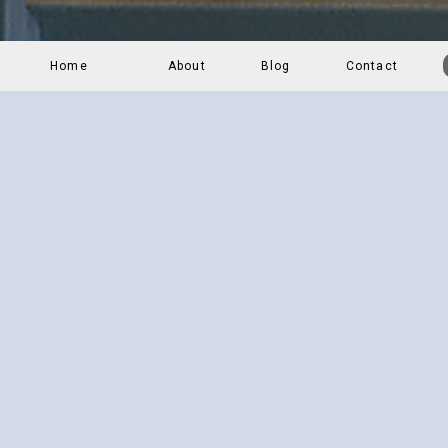
Home
About
Blog
Contact
鹿児島県の北薩摩地域、海に面した阿
下園薩男商店のオンラインショップ。
創業昭和14年から鹿児島県北薩摩の
を主に製造しております。 2017年
所をOPEN、1Fショップ・カフェ、
易宿泊施設）の変わったビルを運営し
昔ながらなものに一手間加え、これか
伝統や文化を残すことで個性的で面白
ながら取り組んでいます。