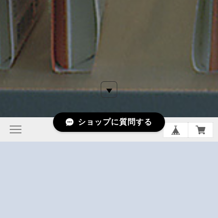
ショップに質問する
鹿児島県の北薩摩地域、海に面した阿久根にある食品を中心と
した下園薩男商店のオンラインショップ。
創業昭和14年から鹿児島県北薩摩の港町阿久根市でイワシ丸
干しを主に製造しております。 2017年の9月にイワシビルと
いう直売所をOPEN、1Fショップ・カフェ、2F食品工場、3F
ホステル（簡易宿泊施設）の変わったビルを運営しています。