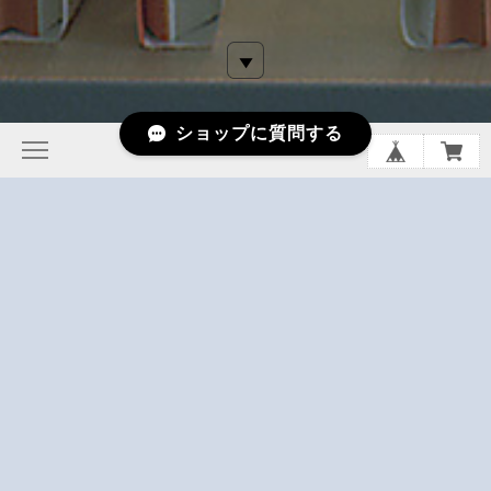
ショップに質問する
鹿児島県の北薩摩地域、海に面した阿久根にある食品を中心と
した下園薩男商店のオンラインショップ。
創業昭和14年から鹿児島県北薩摩の港町阿久根市でイワシ丸
干しを主に製造しております。 2017年の9月にイワシビルと
いう直売所をOPEN、1Fショップ・カフェ、2F食品工場、3F
ホステル（簡易宿泊施設）の変わったビルを運営しています。
昔ながらなものに一手間加え、これから何十年、何百年その地
域に伝統や文化を残すことで個性的で面白い未来が来ると信じ
て楽しみながら取り組んでいます。